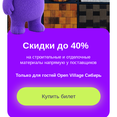
Здесь представлены редкие форматы
планировок:
Двухэтажные со вторым светом
С террасами
С панорамными окнами
Как это было в
прошлом году