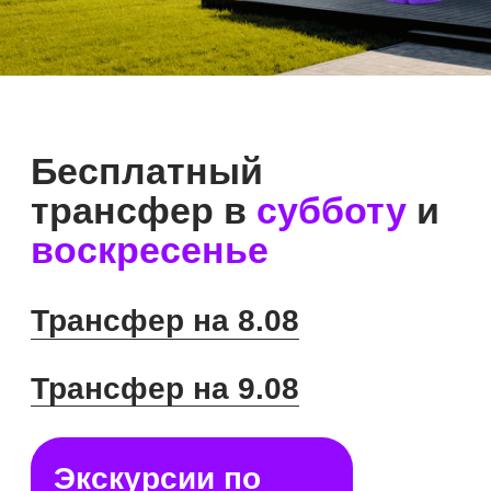
Экскурсии по
выставке в 11:00
От коттеджа
до загородной
квартиры
Open Village Сибирь — это уникальная
интерактивная выставка под открытым небом,
которая полностью меняет представление
о выборе загородной недвижимости. Вместо
картинок и чертежей вас ждут реальные готовые
объекты. На одной территории объединены
коттеджи ИЖС и квартиры в малоэтажном
комплексе домов.
13 домов