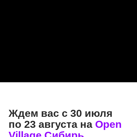
Лучшие даты бронируют
первыми, а общее количество
билетов лимитировано
ради комфорта гостей.
Скорее переходите
к оформлению и планируйте
незабываемый день за городом!
График работы