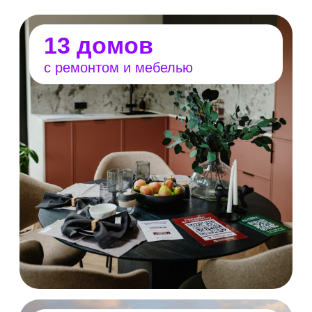
80+ участников
застройщики
проектировщики
производители и поставщики
материалов
дизайнеры интерьеров
и ландшафта
Где пройдёт выставка
Open Village Сибирь пройдет в первом городе-
спутнике Новосибирска — FREEDOM VILLAGE
площадью 220 га. Собственная инфраструктура
закроет все потребности резидентов — здесь