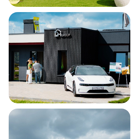
Даниил
Маслобойников
Руководитель проекта
Open Village Сибирь
Встречаемся
за городом!
Оставьте свой номер телефона —
менеджер выставки перезвонит вам и
ответит на любые вопросы.