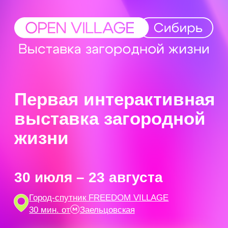
Первая интерактивная
выставка загородной
жизни
30 июля – 23 августа
Город-спутник FREEDOM VILLAGE
30 мин. от
Заельцовская
Купить билет
Мероприятия