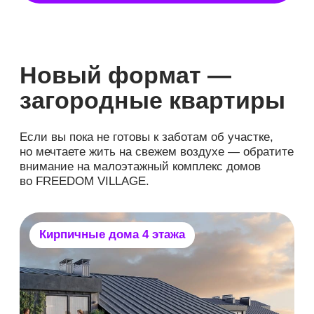
Ждем вас с 30 июля
по 23 августа на
Open
Village Сибирь
Это лето запомнится вам надолго! Приезжайте
на самую масштабную и интерактивную
выставку региона с 30 июля по 23 августа.
Вас ждет потрясающая атмосфера, готовые
дома, квартиры, скидки и море вдохновения.