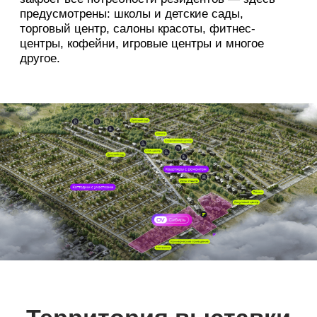
Купить билет
Новый формат —
загородные квартиры
Если вы пока не готовы к заботам об участке,
но мечтаете жить на свежем воздухе — обратите
внимание на малоэтажный комплекс домов
во FREEDOM VILLAGE.
Кирпичные дома 4 этажа