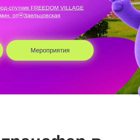
род-спутник FREEDOM VILLAGE
мин. от
Заельцовская
Мероприятия