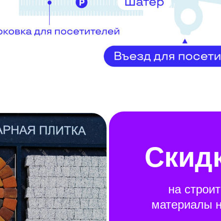
Скид
на строи
материалы 