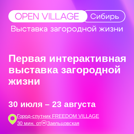
Первая интерактивная
выставка загородной
жизни
30 июля – 23 августа
Город-спутник FREEDOM VILLAGE
30 мин. от
Заельцовская
Купить билет
Мероприятия