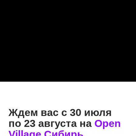
Лучшие даты бронируют
первыми, а общее количество
билетов лимитировано
ради комфорта гостей.
Скорее переходите
к оформлению и планируйте
незабываемый день за городом!
График работы