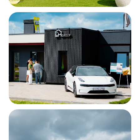
Даниил
Маслобойников
Руководитель проекта
Open Village Сибирь
Встречаемся
за городом!
Оставьте свой номер телефона —
менеджер выставки перезвонит вам и
ответит на любые вопросы.