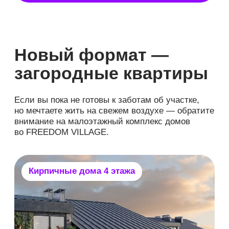
Ждем вас с 30 июля
по 23 августа на
Open
Village Сибирь
Это лето запомнится вам надолго! Приезжайте
на самую масштабную и интерактивную
выставку региона с 30 июля по 23 августа.
Вас ждет потрясающая атмосфера, готовые
дома, квартиры, скидки и море вдохновения.