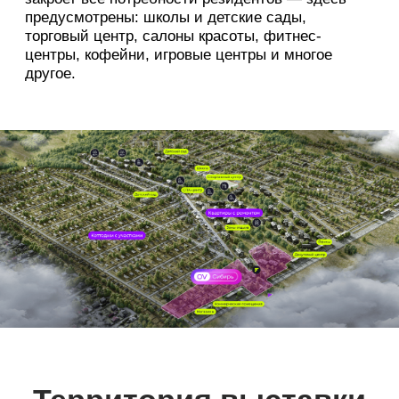
Купить билет
Новый формат —
загородные квартиры
Если вы пока не готовы к заботам об участке,
но мечтаете жить на свежем воздухе — обратите
внимание на малоэтажный комплекс домов
во FREEDOM VILLAGE.
Кирпичные дома 4 этажа