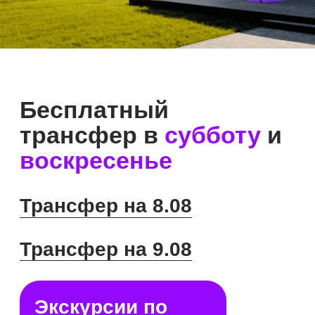
Экскурсии по
выставке в 11:00
От коттеджа
до загородной
квартиры
Open Village Сибирь — это уникальная
интерактивная выставка под открытым небом,
которая полностью меняет представление
о выборе загородной недвижимости. Вместо
картинок и чертежей вас ждут реальные готовые
объекты. На одной территории объединены
коттеджи ИЖС и квартиры в малоэтажном
комплексе домов.
13 домов