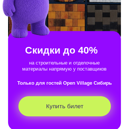
Здесь представлены редкие форматы
планировок:
Двухэтажные со вторым светом
С террасами
С панорамными окнами
Как это было в
прошлом году