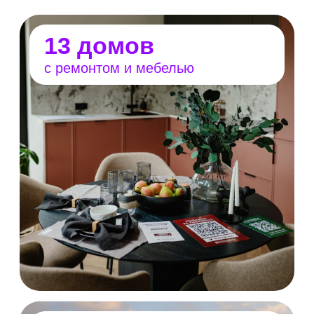
80+ участников
застройщики
проектировщики
производители и поставщики
материалов
дизайнеры интерьеров
и ландшафта
Где пройдёт выставка
Open Village Сибирь пройдет в первом городе-
спутнике Новосибирска — FREEDOM VILLAGE
площадью 220 га. Собственная инфраструктура
закроет все потребности резидентов — здесь