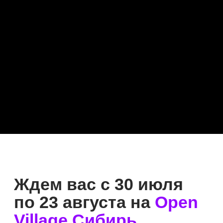
Лучшие даты бронируют
первыми, а общее количество
билетов лимитировано
ради комфорта гостей.
Скорее переходите
к оформлению и планируйте
незабываемый день за городом!
График работы