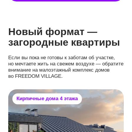
Ждем вас с 30 июля
по 23 августа на
Open
Village Сибирь
Это лето запомнится вам надолго! Приезжайте
на самую масштабную и интерактивную
выставку региона с 30 июля по 23 августа.
Вас ждет потрясающая атмосфера, готовые
дома, квартиры, скидки и море вдохновения.