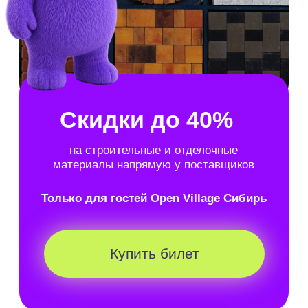
Здесь представлены редкие форматы
планировок:
Двухэтажные со вторым светом
С террасами
С панорамными окнами
Как это было в
прошлом году