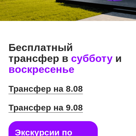
Экскурсии по
выставке в 11:00
От коттеджа
до загородной
квартиры
Open Village Сибирь — это уникальная
интерактивная выставка под открытым небом,
которая полностью меняет представление
о выборе загородной недвижимости. Вместо
картинок и чертежей вас ждут реальные готовые
объекты. На одной территории объединены
коттеджи ИЖС и квартиры в малоэтажном
комплексе домов.
13 домов