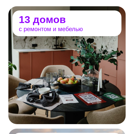
80+ участников
застройщики
проектировщики
производители и поставщики
материалов
дизайнеры интерьеров
и ландшафта
Где пройдёт выставка
Open Village Сибирь пройдет в первом городе-
спутнике Новосибирска — FREEDOM VILLAGE
площадью 220 га. Собственная инфраструктура
закроет все потребности резидентов — здесь