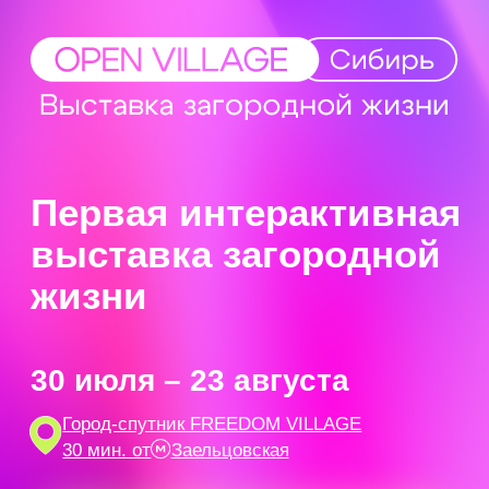
Первая интерактивная
выставка загородной
жизни
30 июля – 23 августа
Город-спутник FREEDOM VILLAGE
30 мин. от
Заельцовская
Купить билет
Мероприятия