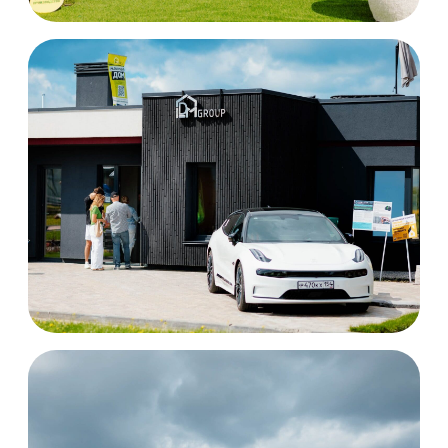
Даниил
Маслобойников
Руководитель проекта
Open Village Сибирь
Встречаемся
за городом!
Оставьте свой номер телефона —
менеджер выставки перезвонит вам и
ответит на любые вопросы.