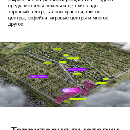
Купить билет
Новый формат —
загородные квартиры
Если вы пока не готовы к заботам об участке,
но мечтаете жить на свежем воздухе — обратите
внимание на малоэтажный комплекс домов
во FREEDOM VILLAGE.
Кирпичные дома 4 этажа